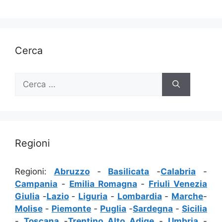
Cerca
Ricerca
per:
Regioni
Regioni:
Abruzzo
-
Basilicata
-
Calabria
-
Campania
-
Emilia Romagna
-
Friuli Venezia
Giulia
-
Lazio
-
Liguria
-
Lombardia
-
Marche
-
Molise
-
Piemonte
-
Puglia
-
Sardegna
-
Sicilia
-
Toscana
-
Trentino Alto Adige
-
Umbria
-