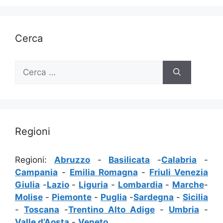
Cerca
Ricerca
per:
Regioni
Regioni:
Abruzzo
-
Basilicata
-
Calabria
-
Campania
-
Emilia Romagna
-
Friuli Venezia
Giulia
-
Lazio
-
Liguria
-
Lombardia
-
Marche
-
Molise
-
Piemonte
-
Puglia
-
Sardegna
-
Sicilia
-
Toscana
-
Trentino Alto Adige
-
Umbria
-
Valle d’Aosta
-
Veneto