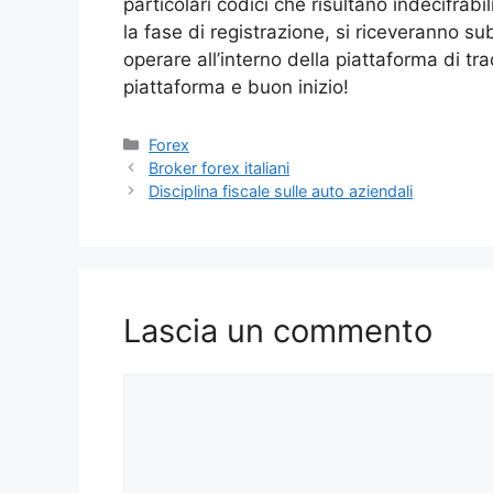
particolari codici che risultano indecifrabi
la fase di registrazione, si riceveranno su
operare all’interno della piattaforma di t
piattaforma e buon inizio!
Categorie
Forex
Broker forex italiani
Disciplina fiscale sulle auto aziendali
Lascia un commento
Commento