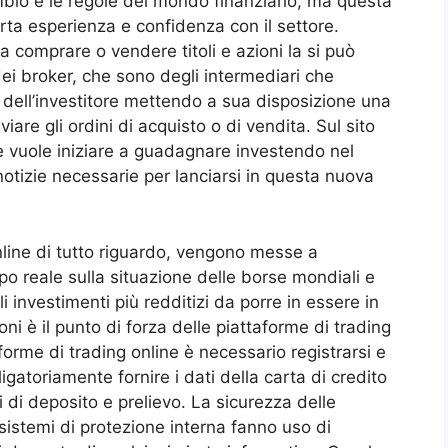
bio e le regole del mondo finanziario, ma questa
rta esperienza e confidenza con il settore.
a comprare o vendere titoli e azioni la si può
dei broker, che sono degli intermediari che
 dell’investitore mettendo a sua disposizione una
iare gli ordini di acquisto o di vendita. Sul sito
he vuole iniziare a guadagnare investendo nel
notizie necessarie per lanciarsi in questa nuova
online di tutto riguardo, vengono messe a
mpo reale sulla situazione delle borse mondiali e
li investimenti più redditizi da porre in essere in
ni è il punto di forza delle piattaforme di trading
aforme di trading online è necessario registrarsi e
gatoriamente fornire i dati della carta di credito
 di deposito e prelievo. La sicurezza delle
 sistemi di protezione interna fanno uso di