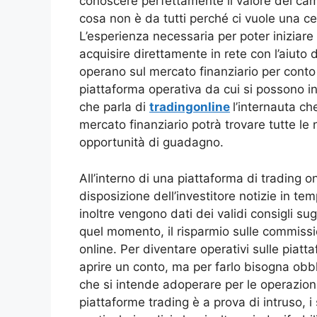
conoscere perfettamente il valore del cam
cosa non è da tutti perché ci vuole una ce
L’esperienza necessaria per poter iniziare 
acquisire direttamente in rete con l’aiuto 
operano sul mercato finanziario per conto
piattaforma operativa da cui si possono inv
che parla di
tradingonline
l’internauta c
mercato finanziario potrà trovare tutte le 
opportunità di guadagno.
All’interno di una piattaforma di trading 
disposizione dell’investitore notizie in te
inoltre vengono dati dei validi consigli sug
quel momento, il risparmio sulle commissio
online. Per diventare operativi sulle piatt
aprire un conto, ma per farlo bisogna obbli
che si intende adoperare per le operazioni
piattaforme trading è a prova di intruso, i