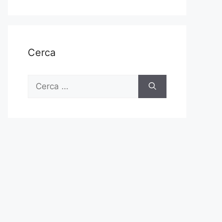
Cerca
Ricerca
per: