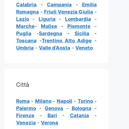
Calabria
-
Campania
-
Emilia
Romagna
-
Friuli Venezia Giulia
-
Lazio
-
Liguria
-
Lombardia
-
Marche
-
Molise
-
Piemonte
-
Puglia
-
Sardegna
-
Sicilia
-
Toscana
-
Trentino Alto Adige
-
Umbria
-
Valle d’Aosta
-
Veneto
Città
Roma
-
Milano
-
Napoli
-
Torino
-
Palermo
-
Genova
-
Bologna
-
Firenze
-
Bari
-
Catania
-
Venezia
-
Verona