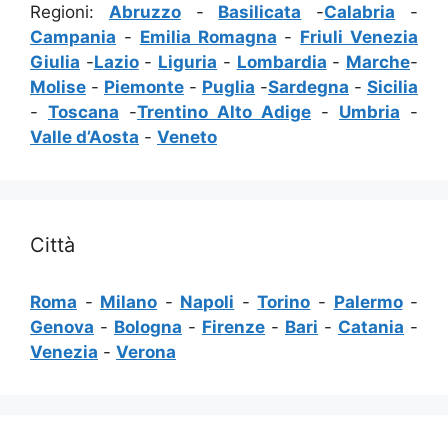
Regioni:
Abruzzo
-
Basilicata
-
Calabria
-
Campania
-
Emilia Romagna
-
Friuli Venezia
Giulia
-
Lazio
-
Liguria
-
Lombardia
-
Marche
-
Molise
-
Piemonte
-
Puglia
-
Sardegna
-
Sicilia
-
Toscana
-
Trentino Alto Adige
-
Umbria
-
Valle d’Aosta
-
Veneto
Città
Roma
-
Milano
-
Napoli
-
Torino
-
Palermo
-
Genova
-
Bologna
-
Firenze
-
Bari
-
Catania
-
Venezia
-
Verona