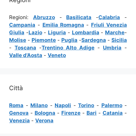
Regioni:
Abruzzo
-
Basilicata
-
Calabria
-
Campania
-
Emilia Romagna
-
Friuli Venezia
Giulia
-
Lazio
-
Liguria
-
Lombardia
-
Marche
-
Molise
-
Piemonte
-
Puglia
-
Sardegna
-
Sicilia
-
Toscana
-
Trentino Alto Adige
-
Umbria
-
Valle d’Aosta
-
Veneto
Città
Roma
-
Milano
-
Napoli
-
Torino
-
Palermo
-
Genova
-
Bologna
-
Firenze
-
Bari
-
Catania
-
Venezia
-
Verona