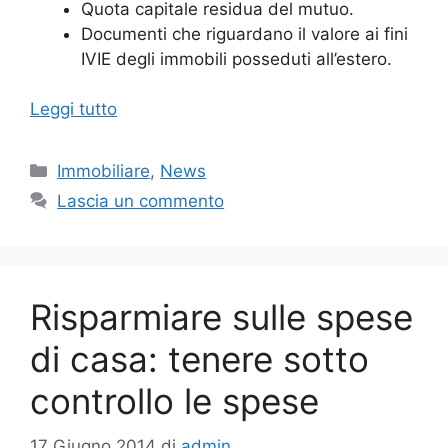
Quota capitale residua del mutuo.
Documenti che riguardano il valore ai fini
IVIE degli immobili posseduti all’estero.
Leggi tutto
Categorie
Immobiliare
,
News
Lascia un commento
Risparmiare sulle spese
di casa: tenere sotto
controllo le spese
17 Giugno 2014
di
admin