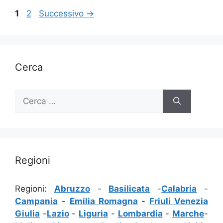
Pagina
Pagina
1
2
Successivo
→
Cerca
Ricerca
per:
Regioni
Regioni:
Abruzzo
-
Basilicata
-
Calabria
-
Campania
-
Emilia Romagna
-
Friuli Venezia
Giulia
-
Lazio
-
Liguria
-
Lombardia
-
Marche
-