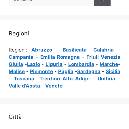
per:
Regioni
Regioni:
Abruzzo
-
Basilicata
-
Calabria
-
Campania
-
Emilia Romagna
-
Friuli Venezia
Giulia
-
Lazio
-
Liguria
-
Lombardia
-
Marche
-
Molise
-
Piemonte
-
Puglia
-
Sardegna
-
Sicilia
-
Toscana
-
Trentino Alto Adige
-
Umbria
-
Valle d’Aosta
-
Veneto
Città