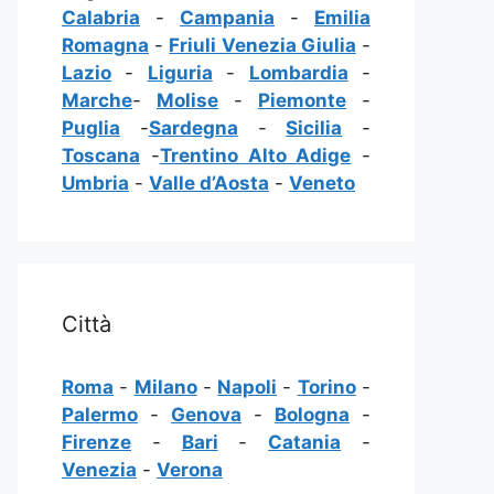
Calabria
-
Campania
-
Emilia
Romagna
-
Friuli Venezia Giulia
-
Lazio
-
Liguria
-
Lombardia
-
Marche
-
Molise
-
Piemonte
-
Puglia
-
Sardegna
-
Sicilia
-
Toscana
-
Trentino Alto Adige
-
Umbria
-
Valle d’Aosta
-
Veneto
Città
Roma
-
Milano
-
Napoli
-
Torino
-
Palermo
-
Genova
-
Bologna
-
Firenze
-
Bari
-
Catania
-
Venezia
-
Verona