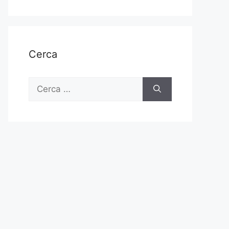
Cerca
Ricerca
per: