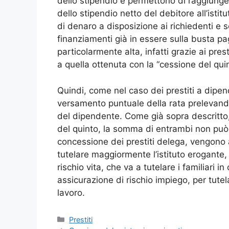
dello stipendio e permettono di raggiunger
dello stipendio netto del debitore all’isti
di denaro a disposizione ai richiedenti e 
finanziamenti già in essere sulla busta 
particolarmente alta, infatti grazie ai pres
a quella ottenuta con la “cessione del quin
Quindi, come nel caso dei prestiti a dipen
versamento puntuale della rata prelevando
del dipendente. Come già sopra descritto, 
del quinto, la somma di entrambi non può s
concessione dei prestiti delega, vengono as
tutelare maggiormente l’istituto erogante,
rischio vita, che va a tutelare i familiari 
assicurazione di rischio impiego, per tutel
lavoro.
Categorie
Prestiti