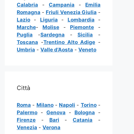
Calabria
-
Campania
-
Emilia
Romagna
-
Friuli Venezia Giulia
-
Lazio
-
Liguria
-
Lombardia
-
Marche
-
Molise
-
Piemonte
-
Puglia
-
Sardegna
-
Sicilia
-
Toscana
-
Trentino Alto Adige
-
Umbria
-
Valle d’Aosta
-
Veneto
Città
Roma
-
Milano
-
Napoli
-
Torino
-
Palermo
-
Genova
-
Bologna
-
Firenze
-
Bari
-
Catania
-
Venezia
-
Verona