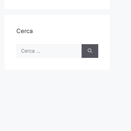
Cerca
Ricerca
per: