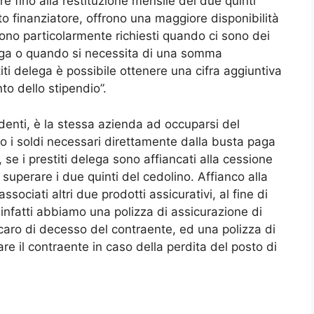
e fino alla restituzione mensile dei due quinti
tuto finanziatore, offrono una maggiore disponibilità
sono particolarmente richiesti quando ci sono dei
paga o quando si necessita di una somma
titi delega è possibile ottenere una cifra aggiuntiva
to dello stipendio”.
denti, è la stessa azienda ad occuparsi del
 i soldi necessari direttamente dalla busta paga
se i prestiti delega sono affiancati alla cessione
uperare i due quinti del cedolino. Affianco alla
sociati altri due prodotti assicurativi, al fine di
 infatti abbiamo una polizza di assicurazione di
in caro di decesso del contraente, ed una polizza di
are il contraente in caso della perdita del posto di