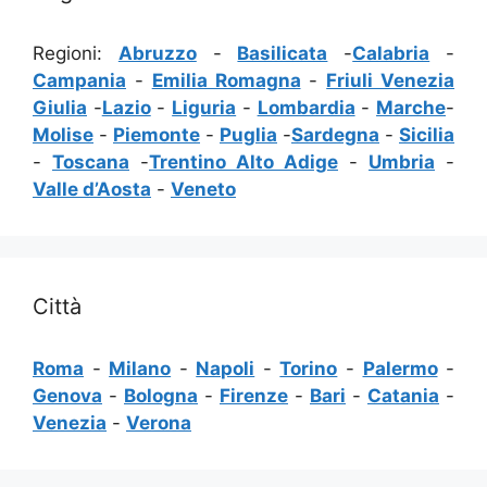
Regioni:
Abruzzo
-
Basilicata
-
Calabria
-
Campania
-
Emilia Romagna
-
Friuli Venezia
Giulia
-
Lazio
-
Liguria
-
Lombardia
-
Marche
-
Molise
-
Piemonte
-
Puglia
-
Sardegna
-
Sicilia
-
Toscana
-
Trentino Alto Adige
-
Umbria
-
Valle d’Aosta
-
Veneto
Città
Roma
-
Milano
-
Napoli
-
Torino
-
Palermo
-
Genova
-
Bologna
-
Firenze
-
Bari
-
Catania
-
Venezia
-
Verona