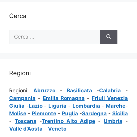
Cerca
Ricerca
per:
Regioni
Regioni:
Abruzzo
-
Basilicata
-
Calabria
-
Campania
-
Emilia Romagna
-
Friuli Venezia
Giulia
-
Lazio
-
Liguria
-
Lombardia
-
Marche
-
Molise
-
Piemonte
-
Puglia
-
Sardegna
-
Sicilia
-
Toscana
-
Trentino Alto Adige
-
Umbria
-
Valle d’Aosta
-
Veneto