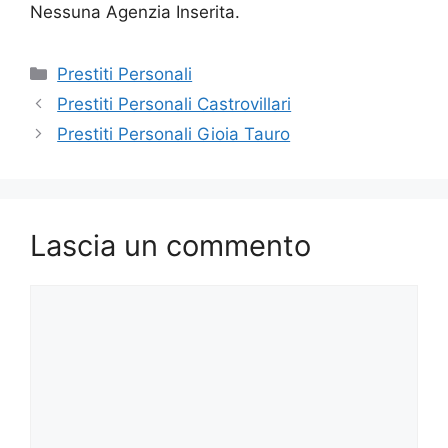
Nessuna Agenzia Inserita.
Categorie
Prestiti Personali
Prestiti Personali Castrovillari
Prestiti Personali Gioia Tauro
Lascia un commento
Commento