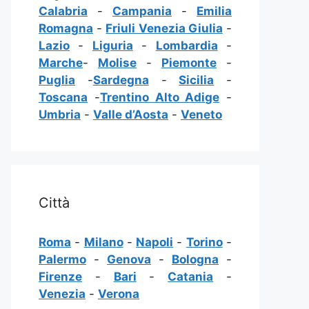
Calabria
-
Campania
-
Emilia
Romagna
-
Friuli Venezia Giulia
-
Lazio
-
Liguria
-
Lombardia
-
Marche
-
Molise
-
Piemonte
-
Puglia
-
Sardegna
-
Sicilia
-
Toscana
-
Trentino Alto Adige
-
Umbria
-
Valle d’Aosta
-
Veneto
Città
Roma
-
Milano
-
Napoli
-
Torino
-
Palermo
-
Genova
-
Bologna
-
Firenze
-
Bari
-
Catania
-
Venezia
-
Verona