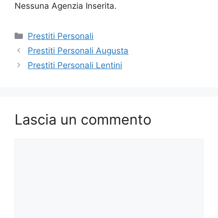
Nessuna Agenzia Inserita.
Categorie
Prestiti Personali
Prestiti Personali Augusta
Prestiti Personali Lentini
Lascia un commento
Commento