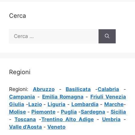
Cerca
Ricerca
per:
Regioni
Regioni:
Abruzzo
-
Basilicata
-
Calabria
-
Campania
-
Emilia Romagna
-
Friuli Venezia
Giulia
-
Lazio
-
Liguria
-
Lombardia
-
Marche
-
Molise
-
Piemonte
-
Puglia
-
Sardegna
-
Sicilia
-
Toscana
-
Trentino Alto Adige
-
Umbria
-
Valle d’Aosta
-
Veneto