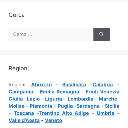
Cerca
Ricerca
per:
Regioni
Regioni:
Abruzzo
-
Basilicata
-
Calabria
-
Campania
-
Emilia Romagna
-
Friuli Venezia
Giulia
-
Lazio
-
Liguria
-
Lombardia
-
Marche
-
Molise
-
Piemonte
-
Puglia
-
Sardegna
-
Sicilia
-
Toscana
-
Trentino Alto Adige
-
Umbria
-
Valle d’Aosta
-
Veneto