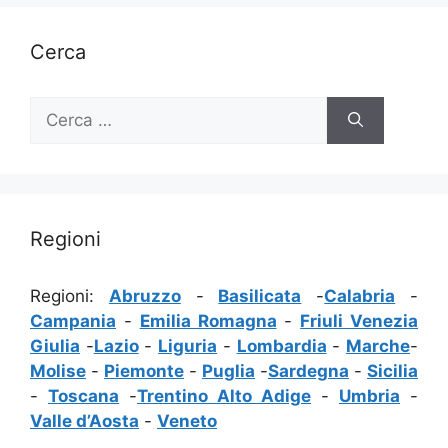
Cerca
Ricerca
per:
Regioni
Regioni:
Abruzzo
-
Basilicata
-
Calabria
-
Campania
-
Emilia Romagna
-
Friuli Venezia
Giulia
-
Lazio
-
Liguria
-
Lombardia
-
Marche
-
Molise
-
Piemonte
-
Puglia
-
Sardegna
-
Sicilia
-
Toscana
-
Trentino Alto Adige
-
Umbria
-
Valle d’Aosta
-
Veneto