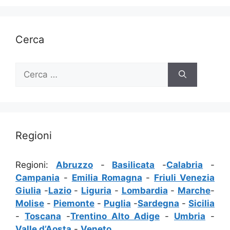
Cerca
Ricerca
per:
Regioni
Regioni:
Abruzzo
-
Basilicata
-
Calabria
-
Campania
-
Emilia Romagna
-
Friuli Venezia
Giulia
-
Lazio
-
Liguria
-
Lombardia
-
Marche
-
Molise
-
Piemonte
-
Puglia
-
Sardegna
-
Sicilia
-
Toscana
-
Trentino Alto Adige
-
Umbria
-
Valle d’Aosta
-
Veneto