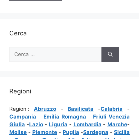
Cerca
Ricerca
per:
Regioni
Regioni:
Abruzzo
-
Basilicata
-
Calabria
-
Campania
-
Emilia Romagna
-
Friuli Venezia
Giulia
-
Lazio
-
Liguria
-
Lombardia
-
Marche
-
Molise
-
Piemonte
-
Puglia
-
Sardegna
-
Sicilia