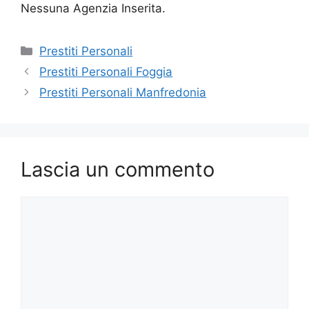
Nessuna Agenzia Inserita.
Categorie
Prestiti Personali
Prestiti Personali Foggia
Prestiti Personali Manfredonia
Lascia un commento
Commento