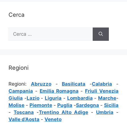
Cerca
Ricerca
per:
Regioni
Regioni:
Abruzzo
-
Basilicata
-
Calabria
-
Campania
-
Emilia Romagna
-
Friuli Venezia
Giulia
-
Lazio
-
Liguria
-
Lombardia
-
Marche
-
Molise
-
Piemonte
-
Puglia
-
Sardegna
-
Sicilia
-
Toscana
-
Trentino Alto Adige
-
Umbria
-
Valle d’Aosta
-
Veneto