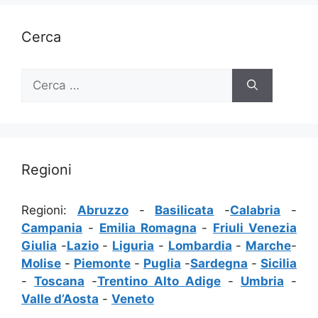
Cerca
Ricerca
per:
Regioni
Regioni:
Abruzzo
-
Basilicata
-
Calabria
-
Campania
-
Emilia Romagna
-
Friuli Venezia
Giulia
-
Lazio
-
Liguria
-
Lombardia
-
Marche
-
Molise
-
Piemonte
-
Puglia
-
Sardegna
-
Sicilia
-
Toscana
-
Trentino Alto Adige
-
Umbria
-
Valle d’Aosta
-
Veneto