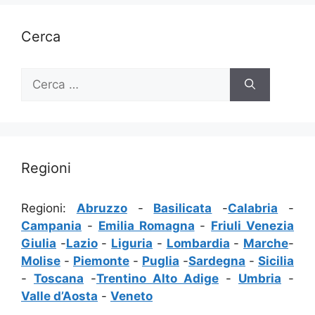
Cerca
Ricerca
per:
Regioni
Regioni:
Abruzzo
-
Basilicata
-
Calabria
-
Campania
-
Emilia Romagna
-
Friuli Venezia
Giulia
-
Lazio
-
Liguria
-
Lombardia
-
Marche
-
Molise
-
Piemonte
-
Puglia
-
Sardegna
-
Sicilia
-
Toscana
-
Trentino Alto Adige
-
Umbria
-
Valle d’Aosta
-
Veneto