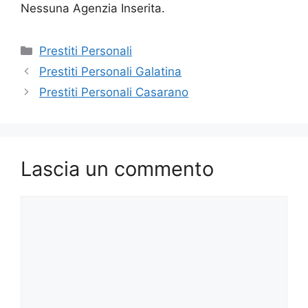
Nessuna Agenzia Inserita.
Categorie
Prestiti Personali
Prestiti Personali Galatina
Prestiti Personali Casarano
Lascia un commento
Commento