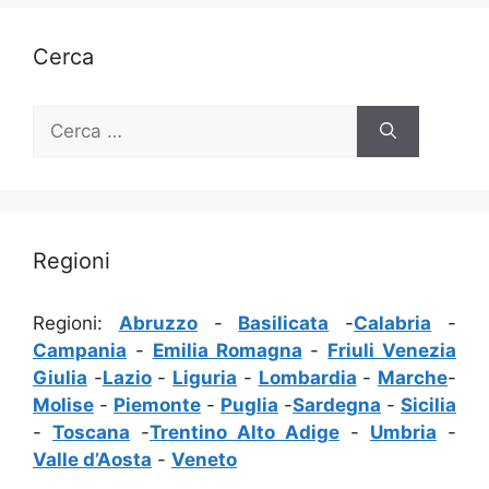
Cerca
Ricerca
per:
Regioni
Regioni:
Abruzzo
-
Basilicata
-
Calabria
-
Campania
-
Emilia Romagna
-
Friuli Venezia
Giulia
-
Lazio
-
Liguria
-
Lombardia
-
Marche
-
Molise
-
Piemonte
-
Puglia
-
Sardegna
-
Sicilia
-
Toscana
-
Trentino Alto Adige
-
Umbria
-
Valle d’Aosta
-
Veneto