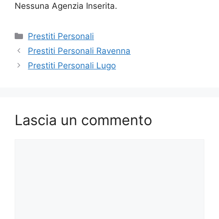
Nessuna Agenzia Inserita.
Categorie
Prestiti Personali
Prestiti Personali Ravenna
Prestiti Personali Lugo
Lascia un commento
Commento