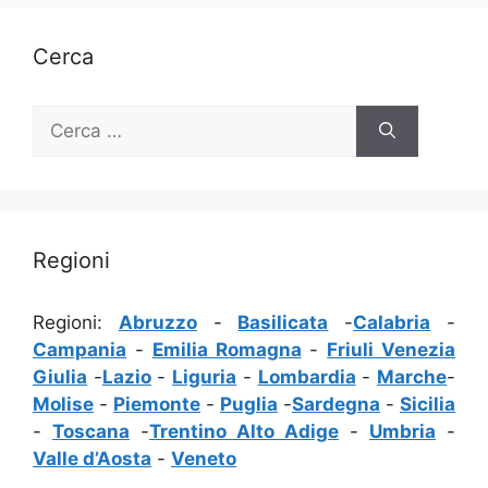
Cerca
Ricerca
per:
Regioni
Regioni:
Abruzzo
-
Basilicata
-
Calabria
-
Campania
-
Emilia Romagna
-
Friuli Venezia
Giulia
-
Lazio
-
Liguria
-
Lombardia
-
Marche
-
Molise
-
Piemonte
-
Puglia
-
Sardegna
-
Sicilia
-
Toscana
-
Trentino Alto Adige
-
Umbria
-
Valle d’Aosta
-
Veneto