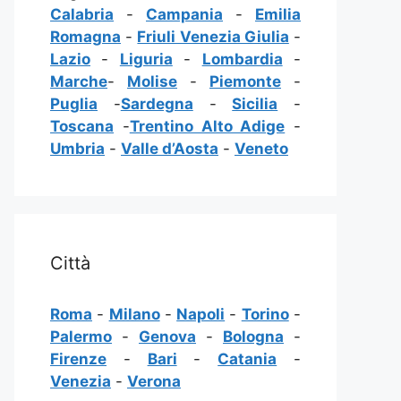
Calabria
-
Campania
-
Emilia
Romagna
-
Friuli Venezia Giulia
-
Lazio
-
Liguria
-
Lombardia
-
Marche
-
Molise
-
Piemonte
-
Puglia
-
Sardegna
-
Sicilia
-
Toscana
-
Trentino Alto Adige
-
Umbria
-
Valle d’Aosta
-
Veneto
Città
Roma
-
Milano
-
Napoli
-
Torino
-
Palermo
-
Genova
-
Bologna
-
Firenze
-
Bari
-
Catania
-
Venezia
-
Verona