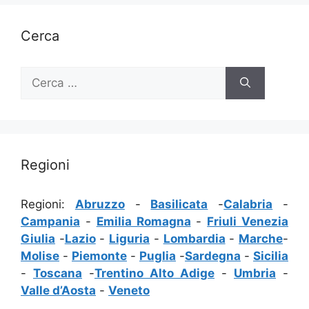
Cerca
Ricerca
per:
Regioni
Regioni:
Abruzzo
-
Basilicata
-
Calabria
-
Campania
-
Emilia Romagna
-
Friuli Venezia
Giulia
-
Lazio
-
Liguria
-
Lombardia
-
Marche
-
Molise
-
Piemonte
-
Puglia
-
Sardegna
-
Sicilia
-
Toscana
-
Trentino Alto Adige
-
Umbria
-
Valle d’Aosta
-
Veneto