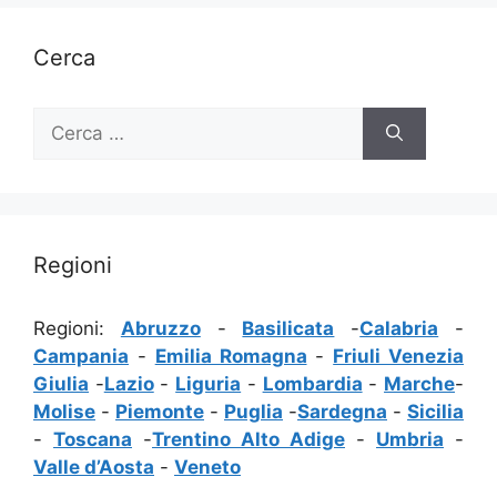
Cerca
Ricerca
per:
Regioni
Regioni:
Abruzzo
-
Basilicata
-
Calabria
-
Campania
-
Emilia Romagna
-
Friuli Venezia
Giulia
-
Lazio
-
Liguria
-
Lombardia
-
Marche
-
Molise
-
Piemonte
-
Puglia
-
Sardegna
-
Sicilia
-
Toscana
-
Trentino Alto Adige
-
Umbria
-
Valle d’Aosta
-
Veneto