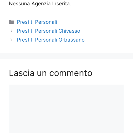
Nessuna Agenzia Inserita.
Categorie
Prestiti Personali
Prestiti Personali Chivasso
Prestiti Personali Orbassano
Lascia un commento
Commento