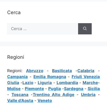
Cerca
Ricerca
per:
Regioni
Regioni:
Abruzzo
-
Basilicata
-
Calabria
-
Campania
-
Emilia Romagna
-
Friuli Venezia
Giulia
-
Lazio
-
Liguria
-
Lombardia
-
Marche
-
Molise
-
Piemonte
-
Puglia
-
Sardegna
-
Sicilia
-
Toscana
-
Trentino Alto Adige
-
Umbria
-
Valle d’Aosta
-
Veneto