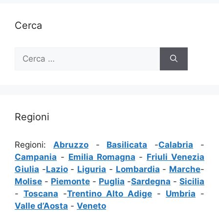
Cerca
Ricerca
per:
Regioni
Regioni:
Abruzzo
-
Basilicata
-
Calabria
-
Campania
-
Emilia Romagna
-
Friuli Venezia
Giulia
-
Lazio
-
Liguria
-
Lombardia
-
Marche
-
Molise
-
Piemonte
-
Puglia
-
Sardegna
-
Sicilia
-
Toscana
-
Trentino Alto Adige
-
Umbria
-
Valle d’Aosta
-
Veneto