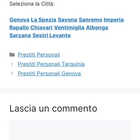
Seleziona la Città:
Genova
La Spezia
Savona
Sanremo
Imperia
Rapallo
Chiavari
Ventimiglia
Albenga
Sarzana
Sestri Levante
Categorie
Prestiti Personali
Prestiti Personali Tarquinia
Prestiti Personali Genova
Lascia un commento
Commento