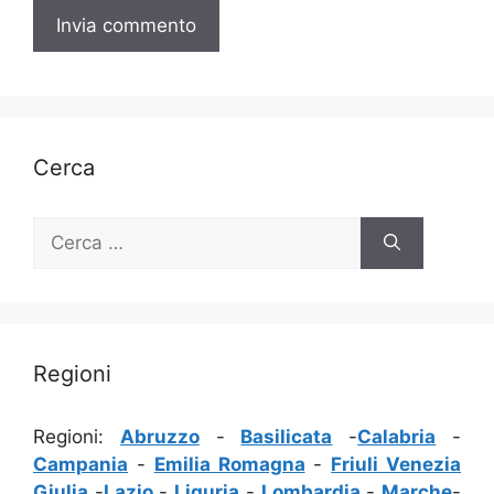
Cerca
Ricerca
per:
Regioni
Regioni:
Abruzzo
-
Basilicata
-
Calabria
-
Campania
-
Emilia Romagna
-
Friuli Venezia
Giulia
-
Lazio
-
Liguria
-
Lombardia
-
Marche
-