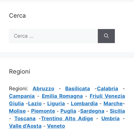
Cerca
Ricerca
per:
Regioni
Regioni:
Abruzzo
-
Basilicata
-
Calabria
-
Campania
-
Emilia Romagna
-
Friuli Venezia
Giulia
-
Lazio
-
Liguria
-
Lombardia
-
Marche
-
Molise
-
Piemonte
-
Puglia
-
Sardegna
-
Sicilia
-
Toscana
-
Trentino Alto Adige
-
Umbria
-
Valle d’Aosta
-
Veneto