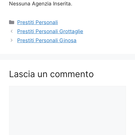
Nessuna Agenzia Inserita.
Categorie
Prestiti Personali
Prestiti Personali Grottaglie
Prestiti Personali Ginosa
Lascia un commento
Commento