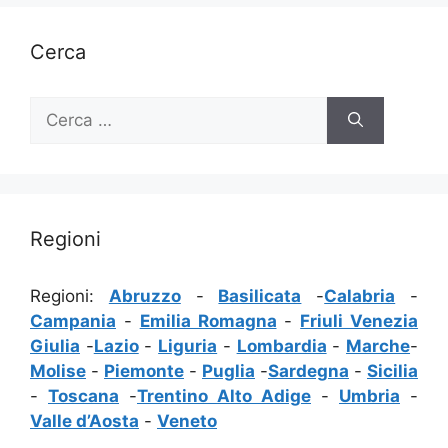
Cerca
Ricerca
per:
Regioni
Regioni:
Abruzzo
-
Basilicata
-
Calabria
-
Campania
-
Emilia Romagna
-
Friuli Venezia
Giulia
-
Lazio
-
Liguria
-
Lombardia
-
Marche
-
Molise
-
Piemonte
-
Puglia
-
Sardegna
-
Sicilia
-
Toscana
-
Trentino Alto Adige
-
Umbria
-
Valle d’Aosta
-
Veneto