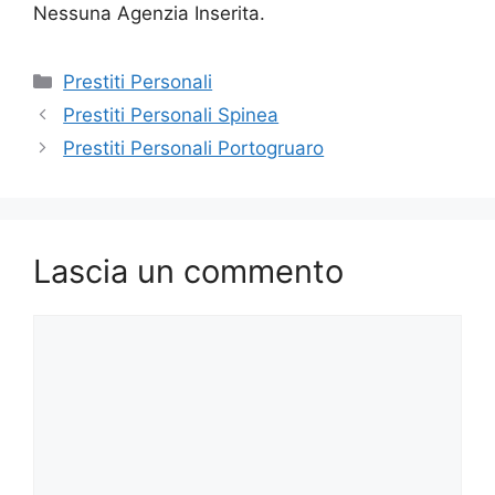
Nessuna Agenzia Inserita.
Categorie
Prestiti Personali
Prestiti Personali Spinea
Prestiti Personali Portogruaro
Lascia un commento
Commento