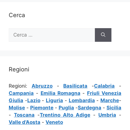
Cerca
Ricerca
per:
Regioni
Regioni:
Abruzzo
-
Basilicata
-
Calabria
-
Campania
-
Emilia Romagna
-
Friuli Venezia
Giulia
-
Lazio
-
Liguria
-
Lombardia
-
Marche
-
Molise
-
Piemonte
-
Puglia
-
Sardegna
-
Sicilia
-
Toscana
-
Trentino Alto Adige
-
Umbria
-
Valle d’Aosta
-
Veneto