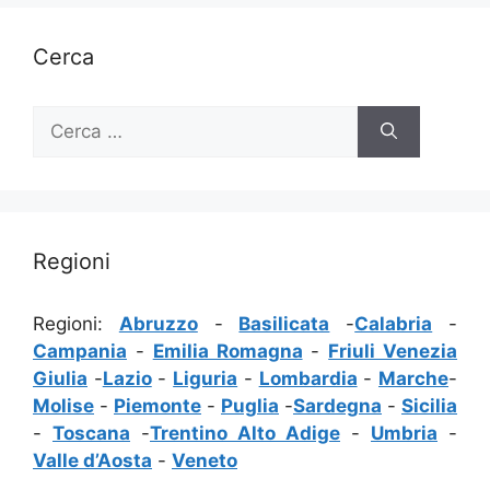
Cerca
Ricerca
per:
Regioni
Regioni:
Abruzzo
-
Basilicata
-
Calabria
-
Campania
-
Emilia Romagna
-
Friuli Venezia
Giulia
-
Lazio
-
Liguria
-
Lombardia
-
Marche
-
Molise
-
Piemonte
-
Puglia
-
Sardegna
-
Sicilia
-
Toscana
-
Trentino Alto Adige
-
Umbria
-
Valle d’Aosta
-
Veneto