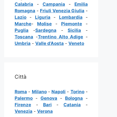
Calabria
-
Campania
-
Emilia
Romagna
-
Friuli Venezia Giulia
-
Lazio
-
Liguria
-
Lombardia
-
Marche
-
Molise
-
Piemonte
-
Puglia
-
Sardegna
-
Sicilia
-
Toscana
-
Trentino Alto Adige
-
Umbria
-
Valle d’Aosta
-
Veneto
Città
Roma
-
Milano
-
Napoli
-
Torino
-
Palermo
-
Genova
-
Bologna
-
Firenze
-
Bari
-
Catania
-
Venezia
-
Verona