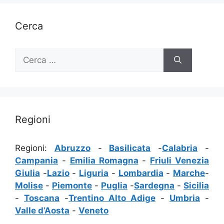
Cerca
Ricerca
per:
Regioni
Regioni:
Abruzzo
-
Basilicata
-
Calabria
-
Campania
-
Emilia Romagna
-
Friuli Venezia
Giulia
-
Lazio
-
Liguria
-
Lombardia
-
Marche
-
Molise
-
Piemonte
-
Puglia
-
Sardegna
-
Sicilia
-
Toscana
-
Trentino Alto Adige
-
Umbria
-
Valle d’Aosta
-
Veneto