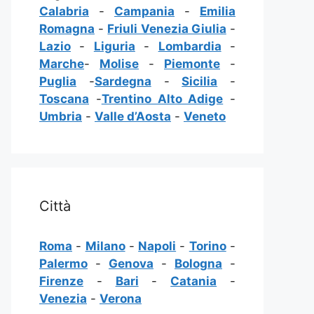
Calabria
-
Campania
-
Emilia
Romagna
-
Friuli Venezia Giulia
-
Lazio
-
Liguria
-
Lombardia
-
Marche
-
Molise
-
Piemonte
-
Puglia
-
Sardegna
-
Sicilia
-
Toscana
-
Trentino Alto Adige
-
Umbria
-
Valle d’Aosta
-
Veneto
Città
Roma
-
Milano
-
Napoli
-
Torino
-
Palermo
-
Genova
-
Bologna
-
Firenze
-
Bari
-
Catania
-
Venezia
-
Verona