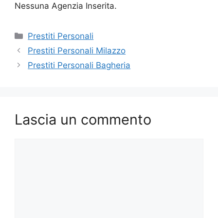
Nessuna Agenzia Inserita.
Categorie
Prestiti Personali
Prestiti Personali Milazzo
Prestiti Personali Bagheria
Lascia un commento
Commento