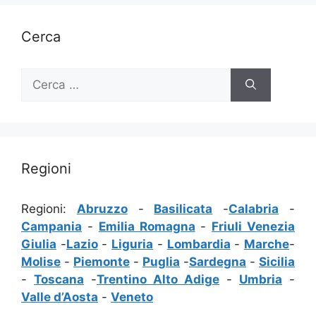
Cerca
Ricerca
per:
Regioni
Regioni:
Abruzzo
-
Basilicata
-
Calabria
-
Campania
-
Emilia Romagna
-
Friuli Venezia
Giulia
-
Lazio
-
Liguria
-
Lombardia
-
Marche
-
Molise
-
Piemonte
-
Puglia
-
Sardegna
-
Sicilia
-
Toscana
-
Trentino Alto Adige
-
Umbria
-
Valle d’Aosta
-
Veneto