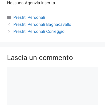
Nessuna Agenzia Inserita.
Categorie
Prestiti Personali
Prestiti Personali Bagnacavallo
Prestiti Personali Correggio
Lascia un commento
Commento