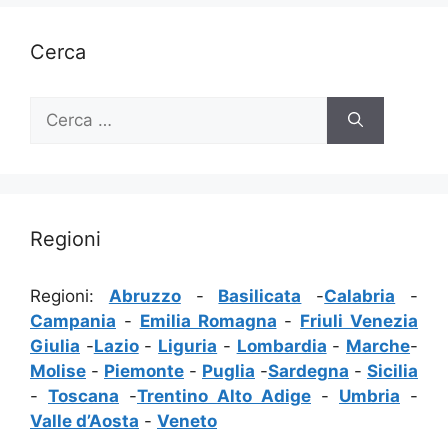
Cerca
Ricerca
per:
Regioni
Regioni:
Abruzzo
-
Basilicata
-
Calabria
-
Campania
-
Emilia Romagna
-
Friuli Venezia
Giulia
-
Lazio
-
Liguria
-
Lombardia
-
Marche
-
Molise
-
Piemonte
-
Puglia
-
Sardegna
-
Sicilia
-
Toscana
-
Trentino Alto Adige
-
Umbria
-
Valle d’Aosta
-
Veneto