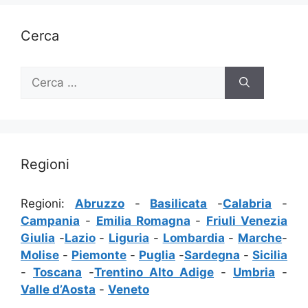
Cerca
Ricerca
per:
Regioni
Regioni:
Abruzzo
-
Basilicata
-
Calabria
-
Campania
-
Emilia Romagna
-
Friuli Venezia
Giulia
-
Lazio
-
Liguria
-
Lombardia
-
Marche
-
Molise
-
Piemonte
-
Puglia
-
Sardegna
-
Sicilia
-
Toscana
-
Trentino Alto Adige
-
Umbria
-
Valle d’Aosta
-
Veneto