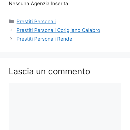
Nessuna Agenzia Inserita.
Categorie
Prestiti Personali
Prestiti Personali Corigliano Calabro
Prestiti Personali Rende
Lascia un commento
Commento