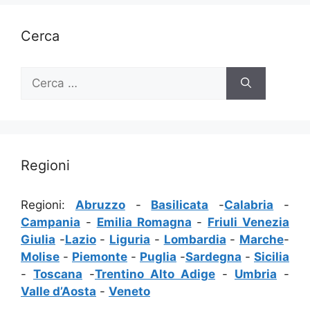
Cerca
Ricerca
per:
Regioni
Regioni:
Abruzzo
-
Basilicata
-
Calabria
-
Campania
-
Emilia Romagna
-
Friuli Venezia
Giulia
-
Lazio
-
Liguria
-
Lombardia
-
Marche
-
Molise
-
Piemonte
-
Puglia
-
Sardegna
-
Sicilia
-
Toscana
-
Trentino Alto Adige
-
Umbria
-
Valle d’Aosta
-
Veneto