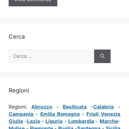
Cerca
Ricerca
per:
Regioni
Regioni:
Abruzzo
-
Basilicata
-
Calabria
-
Campania
-
Emilia Romagna
-
Friuli Venezia
Giulia
-
Lazio
-
Liguria
-
Lombardia
-
Marche
-
Molise
-
Piemonte
-
Puglia
-
Sardegna
-
Sicilia