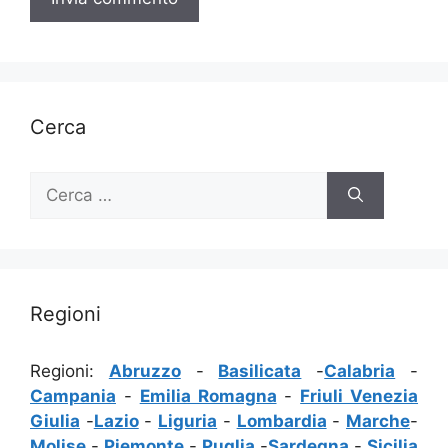
Cerca
Ricerca
per:
Regioni
Regioni:
Abruzzo
-
Basilicata
-
Calabria
-
Campania
-
Emilia Romagna
-
Friuli Venezia
Giulia
-
Lazio
-
Liguria
-
Lombardia
-
Marche
-
Molise
-
Piemonte
-
Puglia
-
Sardegna
-
Sicilia