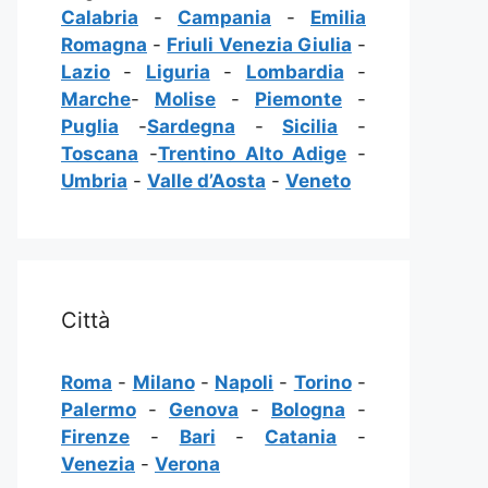
Calabria
-
Campania
-
Emilia
Romagna
-
Friuli Venezia Giulia
-
Lazio
-
Liguria
-
Lombardia
-
Marche
-
Molise
-
Piemonte
-
Puglia
-
Sardegna
-
Sicilia
-
Toscana
-
Trentino Alto Adige
-
Umbria
-
Valle d’Aosta
-
Veneto
Città
Roma
-
Milano
-
Napoli
-
Torino
-
Palermo
-
Genova
-
Bologna
-
Firenze
-
Bari
-
Catania
-
Venezia
-
Verona