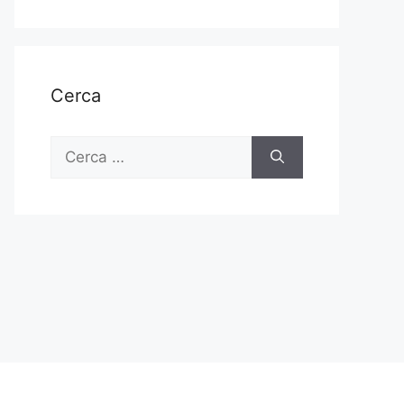
Cerca
Ricerca
per: