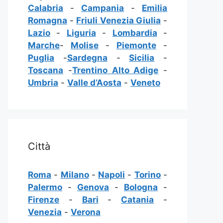
Calabria
-
Campania
-
Emilia
Romagna
-
Friuli Venezia Giulia
-
Lazio
-
Liguria
-
Lombardia
-
Marche
-
Molise
-
Piemonte
-
Puglia
-
Sardegna
-
Sicilia
-
Toscana
-
Trentino Alto Adige
-
Umbria
-
Valle d’Aosta
-
Veneto
Città
Roma
-
Milano
-
Napoli
-
Torino
-
Palermo
-
Genova
-
Bologna
-
Firenze
-
Bari
-
Catania
-
Venezia
-
Verona