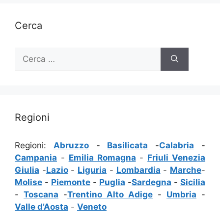
Cerca
Ricerca
per:
Regioni
Regioni:
Abruzzo
-
Basilicata
-
Calabria
-
Campania
-
Emilia Romagna
-
Friuli Venezia
Giulia
-
Lazio
-
Liguria
-
Lombardia
-
Marche
-
Molise
-
Piemonte
-
Puglia
-
Sardegna
-
Sicilia
-
Toscana
-
Trentino Alto Adige
-
Umbria
-
Valle d’Aosta
-
Veneto