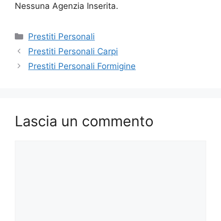
Nessuna Agenzia Inserita.
Categorie
Prestiti Personali
Prestiti Personali Carpi
Prestiti Personali Formigine
Lascia un commento
Commento