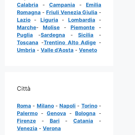
Calabria
-
Campania
-
Emilia
Romagna
-
Friuli Venezia Giulia
-
Lazio
-
Liguria
-
Lombardia
-
Marche
-
Molise
-
Piemonte
-
Puglia
-
Sardegna
-
Sicilia
-
Toscana
-
Trentino Alto Adige
-
Umbria
-
Valle d’Aosta
-
Veneto
Città
Roma
-
Milano
-
Napoli
-
Torino
-
Palermo
-
Genova
-
Bologna
-
Firenze
-
Bari
-
Catania
-
Venezia
-
Verona