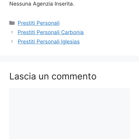
Nessuna Agenzia Inserita.
Categorie
Prestiti Personali
Prestiti Personali Carbonia
Prestiti Personali Iglesias
Lascia un commento
Commento