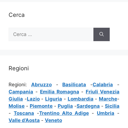
Cerca
Ricerca
per:
Regioni
Regioni:
Abruzzo
-
Basilicata
-
Calabria
-
Campania
-
Emilia Romagna
-
Friuli Venezia
Giulia
-
Lazio
-
Liguria
-
Lombardia
-
Marche
-
Molise
-
Piemonte
-
Puglia
-
Sardegna
-
Sicilia
-
Toscana
-
Trentino Alto Adige
-
Umbria
-
Valle d’Aosta
-
Veneto