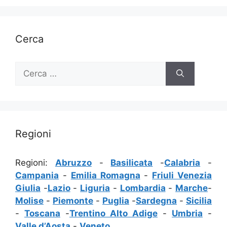
Cerca
Ricerca
per:
Regioni
Regioni:
Abruzzo
-
Basilicata
-
Calabria
-
Campania
-
Emilia Romagna
-
Friuli Venezia
Giulia
-
Lazio
-
Liguria
-
Lombardia
-
Marche
-
Molise
-
Piemonte
-
Puglia
-
Sardegna
-
Sicilia
-
Toscana
-
Trentino Alto Adige
-
Umbria
-
Valle d’Aosta
-
Veneto