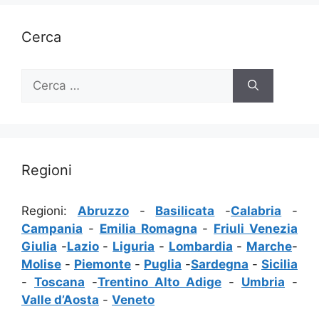
Cerca
Ricerca
per:
Regioni
Regioni:
Abruzzo
-
Basilicata
-
Calabria
-
Campania
-
Emilia Romagna
-
Friuli Venezia
Giulia
-
Lazio
-
Liguria
-
Lombardia
-
Marche
-
Molise
-
Piemonte
-
Puglia
-
Sardegna
-
Sicilia
-
Toscana
-
Trentino Alto Adige
-
Umbria
-
Valle d’Aosta
-
Veneto