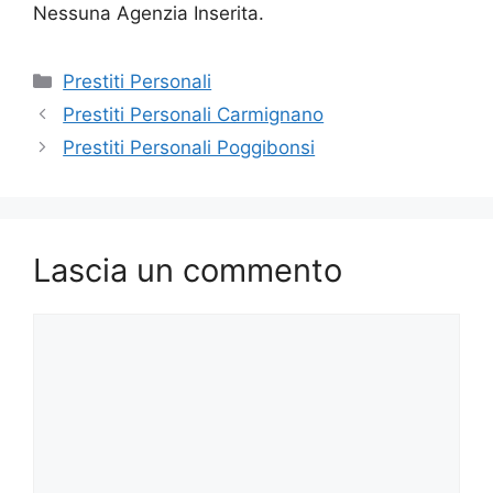
Nessuna Agenzia Inserita.
Categorie
Prestiti Personali
Prestiti Personali Carmignano
Prestiti Personali Poggibonsi
Lascia un commento
Commento