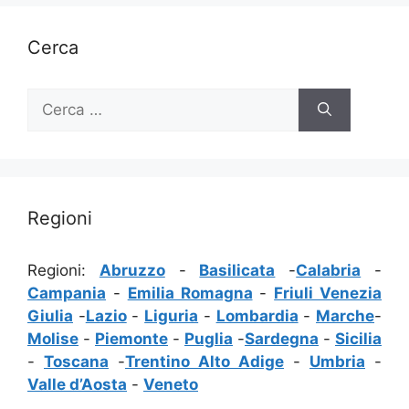
Cerca
Ricerca
per:
Regioni
Regioni:
Abruzzo
-
Basilicata
-
Calabria
-
Campania
-
Emilia Romagna
-
Friuli Venezia
Giulia
-
Lazio
-
Liguria
-
Lombardia
-
Marche
-
Molise
-
Piemonte
-
Puglia
-
Sardegna
-
Sicilia
-
Toscana
-
Trentino Alto Adige
-
Umbria
-
Valle d’Aosta
-
Veneto