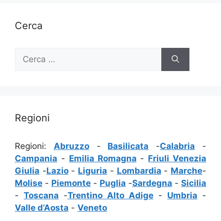
Cerca
Ricerca
per:
Regioni
Regioni:
Abruzzo
-
Basilicata
-
Calabria
-
Campania
-
Emilia Romagna
-
Friuli Venezia
Giulia
-
Lazio
-
Liguria
-
Lombardia
-
Marche
-
Molise
-
Piemonte
-
Puglia
-
Sardegna
-
Sicilia
-
Toscana
-
Trentino Alto Adige
-
Umbria
-
Valle d’Aosta
-
Veneto